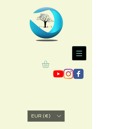
EUR (€)