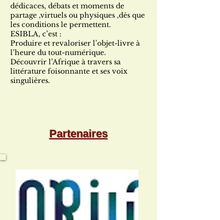
dédicaces, débats et moments de
partage ,virtuels ou physiques ,dès que
les conditions le permettent.
ESIBLA, c’est :
Produire et revaloriser l’objet-livre à
l’heure du tout-numérique.
Découvrir l’Afrique à travers sa
littérature foisonnante et ses voix
singulières.
Créer du lien entre lecteurs, auteurs et
passeurs de culture.
Et, en un clic, rejoindre un espace où
l’on peut découvrir, acquérir,
proposer… et rêver.
Partenaires