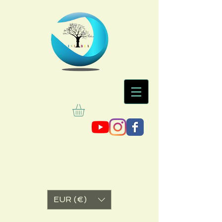
EUR (€)