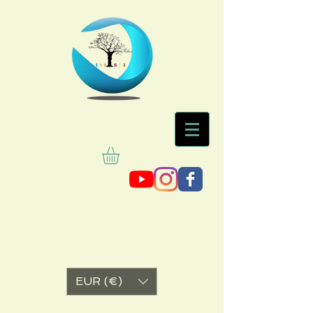
EUR (€)