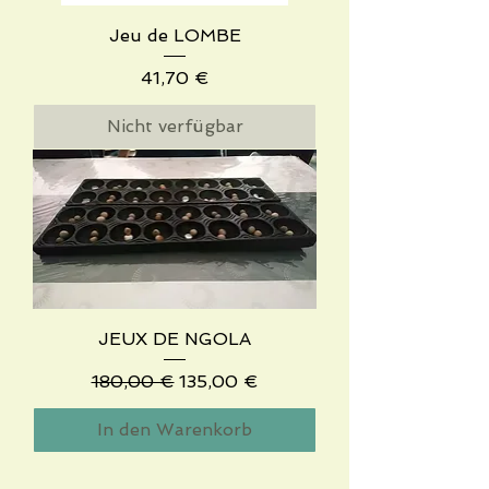
Jeu de LOMBE
Preis
41,70 €
Nicht verfügbar
JEUX DE NGOLA
Standardpreis
Sale-Preis
180,00 €
135,00 €
In den Warenkorb