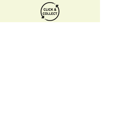
Informations pratiques
Qui sommes-nous
Conditions Générales de Ventes
Frais de port & livraison
Mentions légales
Conditions d'utilisation du site
Gratuit. Retrait sur place.
Paiement en ligne ou lors du retrait
Faites livrer chez vous ou en point relais
sous 3 à 5 jours.
Paiement sécurisé. Régler vos achats via
Paypal ou CB.