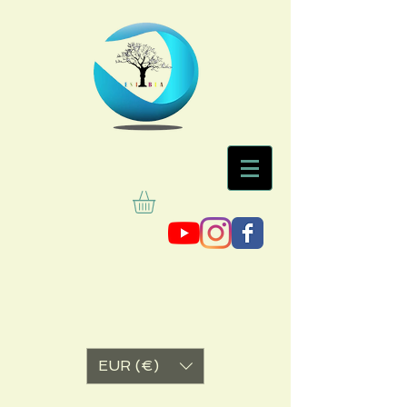
EUR (€)