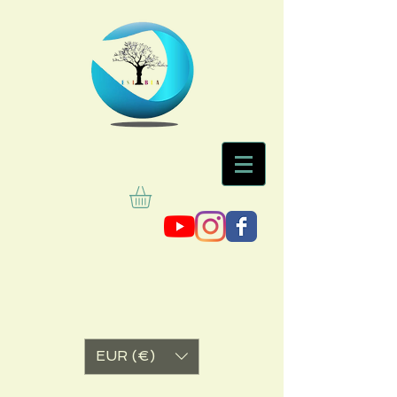
EUR (€)