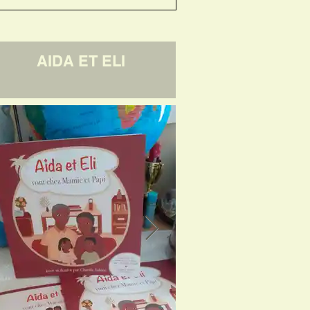
AIDA ET ELI
LE TEST
ANC