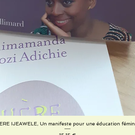
RE IJEAWELE, Un manifeste pour une éducation fémin
Schnellansicht
Preis