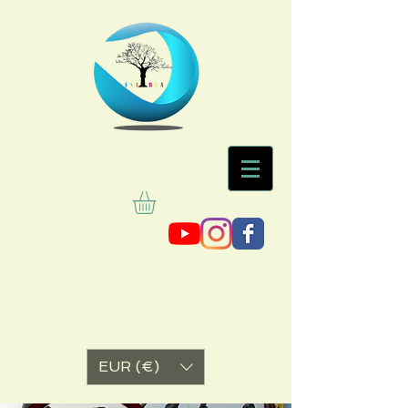
EUR (€)