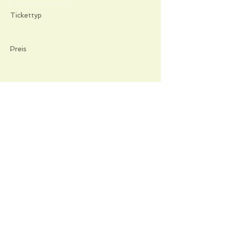
Tickettyp
TALA TALA
Preis
20,00 €
Diese Veranstaltung teilen
Informations pratiques
Qui sommes-nous
Conditions Générales de Ventes
Frais de port & livraison