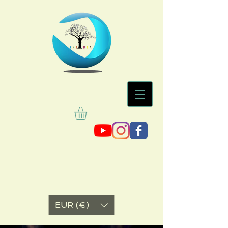
EUR (€)