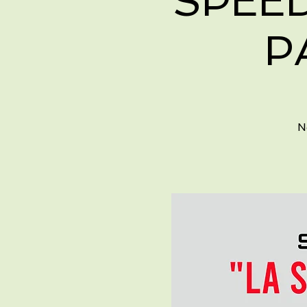
SPEED
P
N