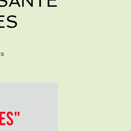
 SANTE
ES
ES