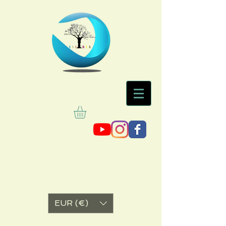
EUR (€)