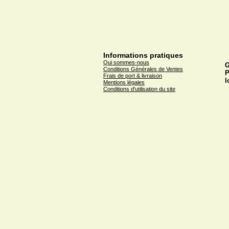
Informations pratiques
Qui sommes-nous
G
Conditions Générales de Ventes
P
Frais de port & livraison
l
Mentions légales
Conditions d'utilisation du site