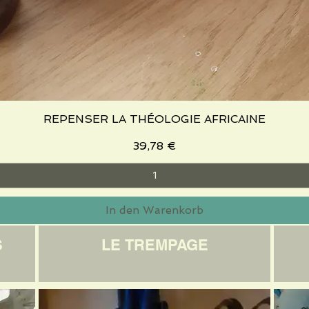
REPENSER LA THÉOLOGIE AFRICAINE
Schnellansicht
Preis
39,78 €
In den Warenkorb
S
LE TREMPAGE