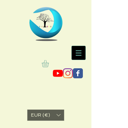
EUR (€)