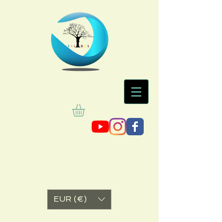
EUR (€)