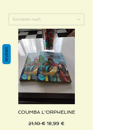
REVIEWS
COUMBA L'ORPHELINE
Standardpreis
Sale-Preis
21,10 €
18,99 €