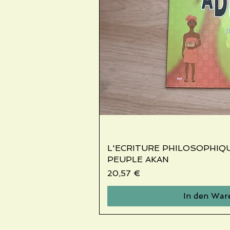
L'ECRITURE PHILOSOPHIQ
Schnellans
PEUPLE AKAN
Preis
20,57 €
In den War