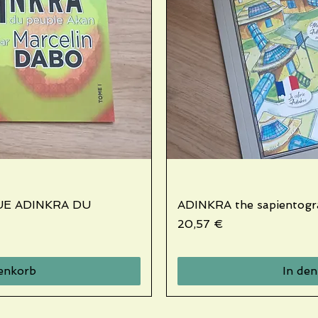
UE ADINKRA DU
icht
ADINKRA the sapientog
Sch
Preis
20,57 €
enkorb
In de