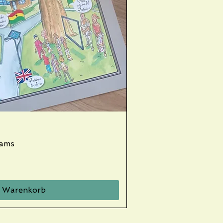
rams
nellansicht
n Warenkorb