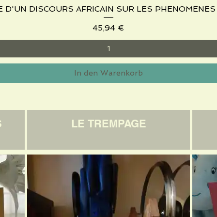
TE D'UN DISCOURS AFRICAIN SUR LES PHENOMENE
Schnellansicht
Preis
45,94 €
In den Warenkorb
S
LE TREMPAGE