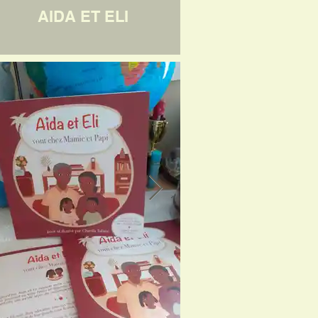
AIDA ET ELI
LE TEST
ANC