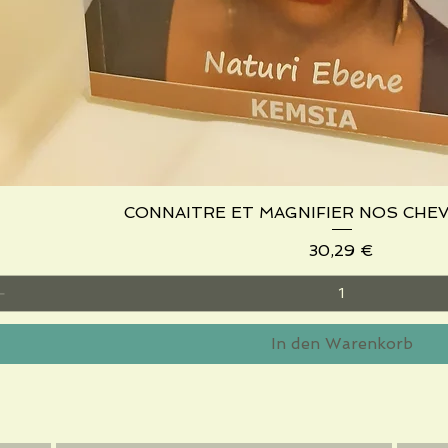
CONNAITRE ET MAGNIFIER NOS CHE
Schnellansicht
Preis
30,29 €
In den Warenkorb