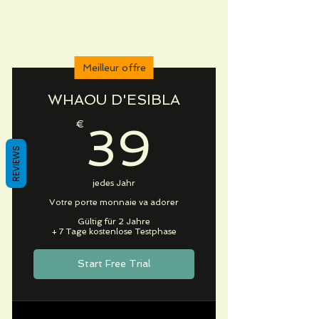
Abonnement ESIBLA
Meilleur offre
WHAOU D'ESIBLA
39€
€
39
REVIEWS
jedes Jahr
Votre porte monnaie va adorer
Gültig für 2 Jahre
+ 7 Tage kostenlose Testphase
Start Free Trial