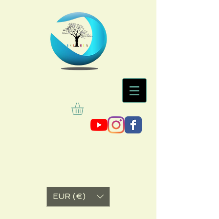
EUR (€)