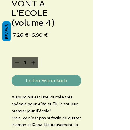
VONT A
L'ECOLE
(volume 4)
REVIEWS
Standardpreis
Sale-
 7,26 € 
6,90 €
Preis
Anzahl
*
In den Warenkorb
Aujourd’hui est une journée très
spéciale pour Aïda et Eli : c’est leur
premier jour d’école !
Mais, ce n’est pas si facile de quitter
Maman et Papa. Heureusement, la