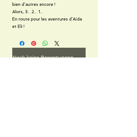
bien d’autres encore !
Alors, 3... 2... 1...
En route pour les aventures d’Aïda
et Eli !
Noch keine Bewertungen
vorhanden
Jetzt die erste Bewertung abgeben.
Bewertung abgeben
Informations pratiques