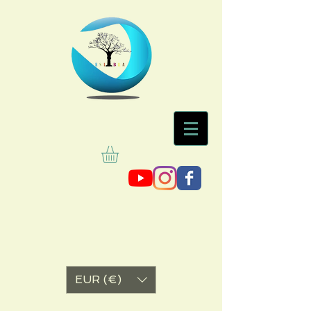
EUR (€)