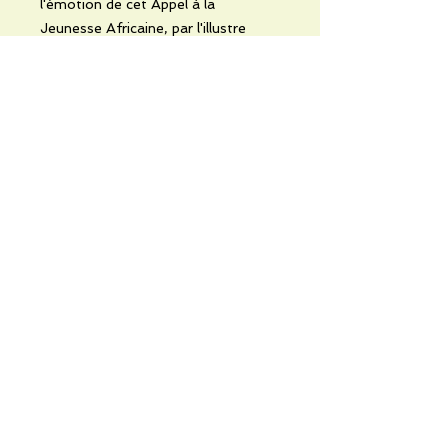
l'émotion de cet Appel à la
Jeunesse Africaine, par l'illustre
égyptologue Théophile Obenga.
Noch keine Bewertungen
vorhanden
Jetzt die erste Bewertung abgeben.
Bewertung abgeben
Informations pratiques
Qui sommes-nous
Conditions Générales de Ventes