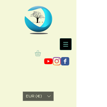
EUR (€)