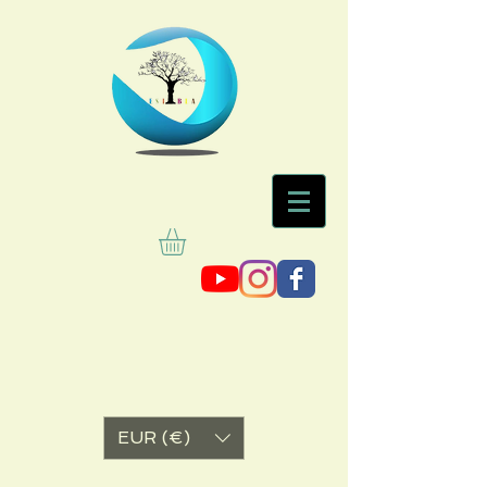
EUR (€)