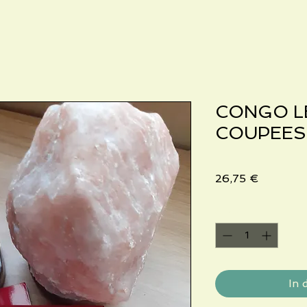
CONGO L
COUPEES
Preis
26,75 €
Anzahl
*
In 