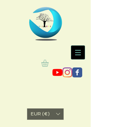
EUR (€)