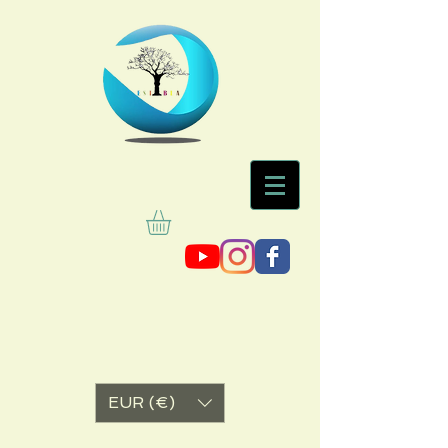
EUR (€)