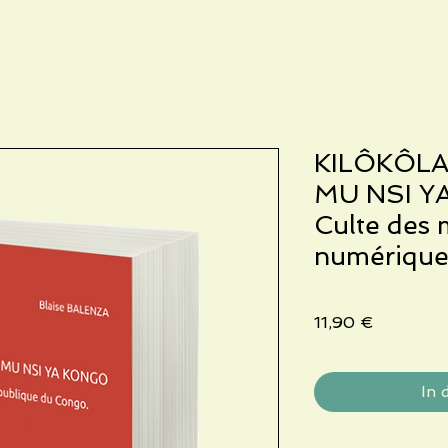
KILÔKÔLA
MU NSI Y
Culte des m
numérique
Preis
11,90 €
In 