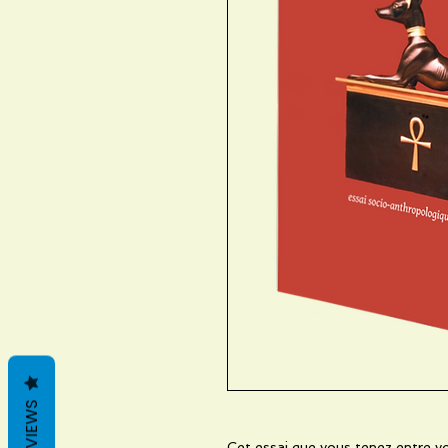
REVIEWS
Cet essai que vous tenez entre vo