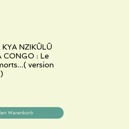
 KYA NZIKÛLÛ
A CONGO : Le
orts...( version
)
den Warenkorb