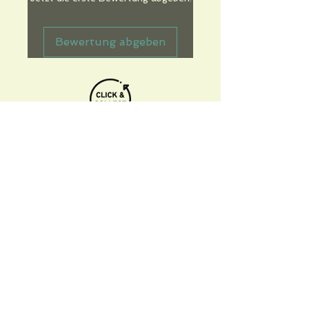
Bewertung abgeben
Informations pratiques
Qui sommes-nous
Conditions Générales de Ventes
Frais de port & livraison
Mentions légales
Conditions d'utilisation du site
Gratuit. Retrait sur place.
Paiement en ligne ou lors du retrait
Faites livrer chez vous ou en point relais
sous 3 à 5 jours.