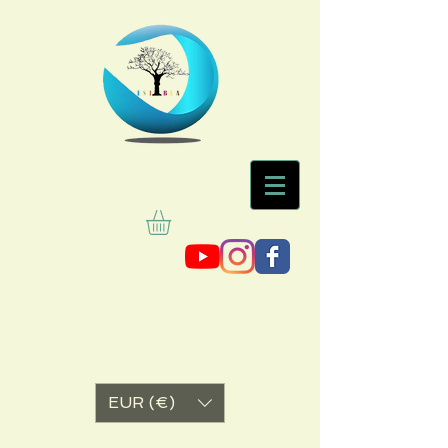
EUR (€)