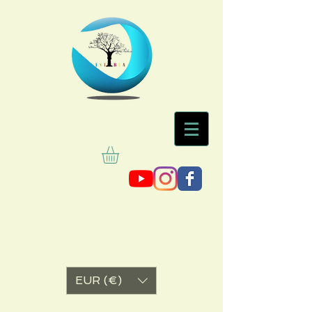
EUR (€)