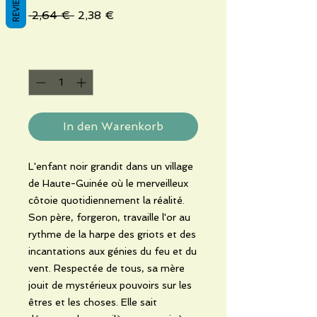
REVIEWS
Standardpreis
Sale-
 2,64 € 
2,38 €
Preis
Anzahl
*
In den Warenkorb
L'enfant noir grandit dans un village
de Haute-Guinée où le merveilleux
côtoie quotidiennement la réalité.
Son père, forgeron, travaille l'or au
rythme de la harpe des griots et des
incantations aux génies du feu et du
vent. Respectée de tous, sa mère
jouit de mystérieux pouvoirs sur les
êtres et les choses. Elle sait