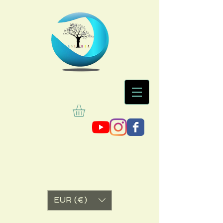
EUR (€)