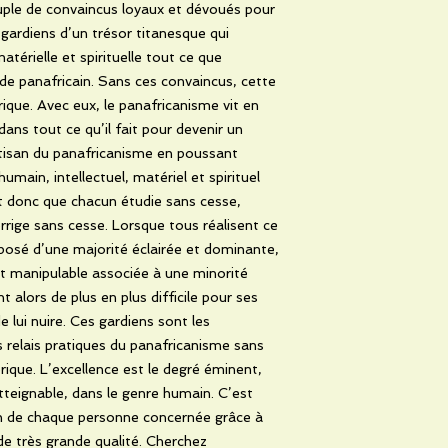
ple de convaincus loyaux et dévoués pour
 gardiens d’un trésor titanesque qui
térielle et spirituelle tout ce que
de panafricain. Sans ces convaincus, cette
ique. Avec eux, le panafricanisme vit en
dans tout ce qu’il fait pour devenir un
tisan du panafricanisme en poussant
ain, intellectuel, matériel et spirituel
t donc que chacun étudie sans cesse,
rrige sans cesse. Lorsque tous réalisent ce
mposé d’une majorité éclairée et dominante,
et manipulable associée à une minorité
nt alors de plus en plus difficile pour ses
lui nuire. Ces gardiens sont les
es relais pratiques du panafricanisme sans
orique. L’excellence est le degré éminent,
tteignable, dans le genre humain. C’est
ion de chaque personne concernée grâce à
de très grande qualité. Cherchez