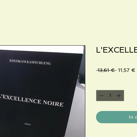
L'EXCELL
Standar
 13,61 € 
11,57 €
Anzahl
*
In 