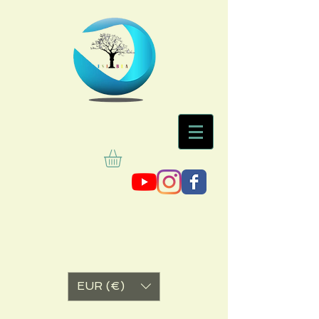
EUR (€)