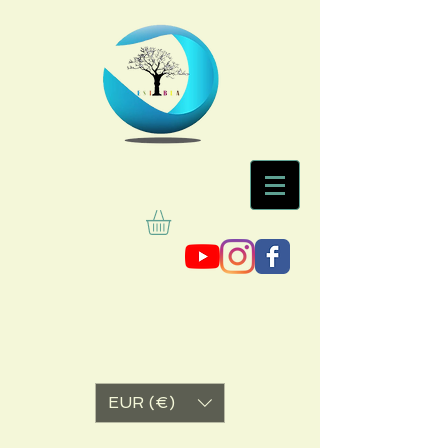
EUR (€)