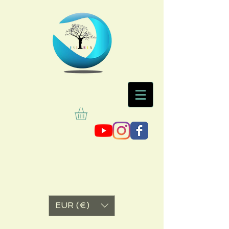
EUR (€)