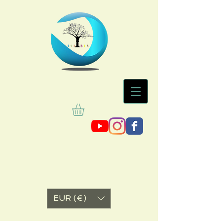
EUR (€)