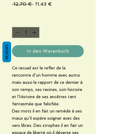
Standardpreis
Sale-
 12,70 € 
11,43 €
Preis
Anzahl
*
REVIEWS
In den Warenkorb
Ce recueil est le reflet de la
rencontre d’un homme avec autrui
mais aussi le rapport de ce dernier à
son temps, ses racines, son histoire
et l’Histoire de ses ancêtres tant
fantasmée que falsifiée.
Des mots il en fait un remède à ses
maux qu’il espère soigner avec des
vers libres. Des strophes il en fait un
espace de liberté où il déverse ses