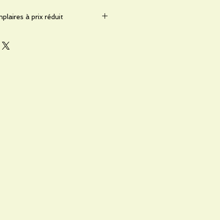
plaires à prix réduit
és à tarif réduit dans le cadre
é. Voir courrier joint à l'envoi. »