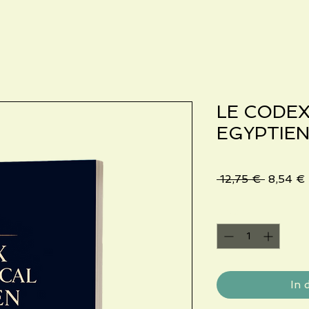
LE CODE
EGYPTIE
Standar
 12,75 € 
8,54 €
Anzahl
*
In 