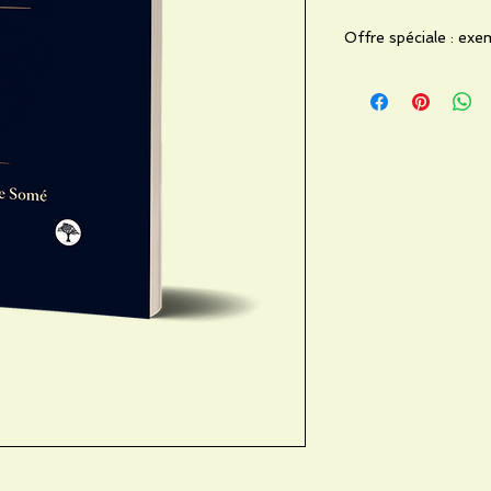
Offre spéciale : exem
« Exemplaires propos
d'une opération qualit