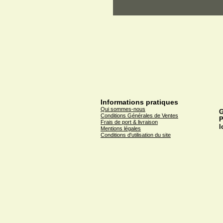
Informations pratiques
Qui sommes-nous
G
Conditions Générales de Ventes
P
Frais de port & livraison
l
Mentions légales
Conditions d'utilisation du site