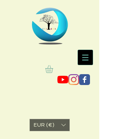
EUR (€)