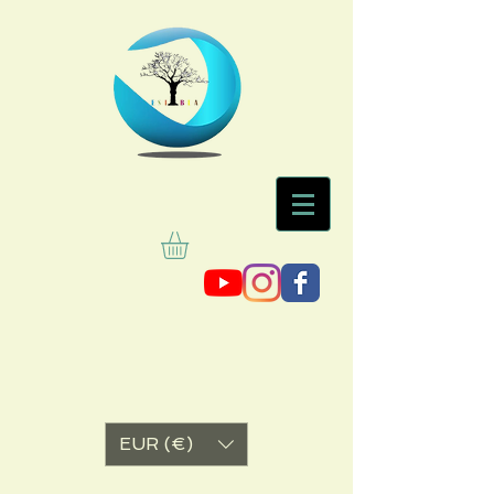
EUR (€)