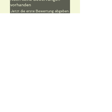
vorhanden
Jetzt die erste Bewertung abgeben.
Bewertung abgeben
Informations pratiques
Qui sommes-nous
Conditions Générales de Ventes
Frais de port & livraison
Mentions légales
Conditions d'utilisation du site
Gratuit. Retrait sur place.
Paiement en ligne ou lors du retrait