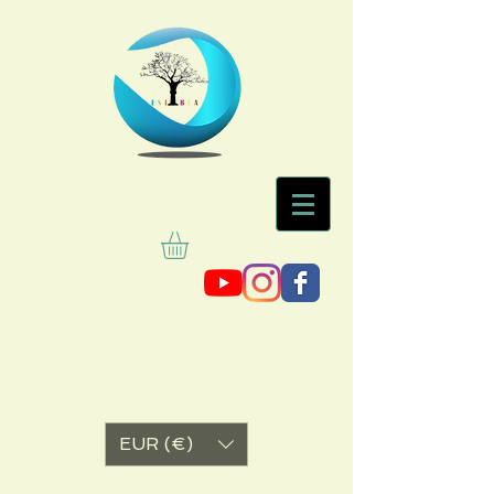
EUR (€)