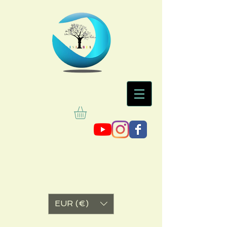
EUR (€)