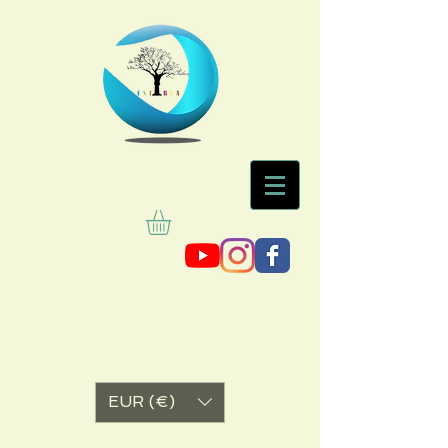
EUR (€)