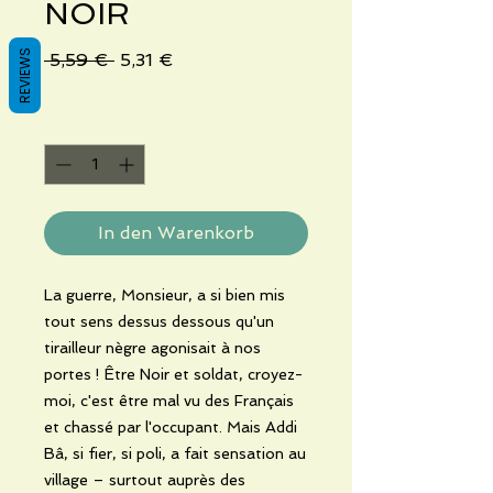
NOIR
REVIEWS
Standardpreis
Sale-
 5,59 € 
5,31 €
Preis
Anzahl
*
In den Warenkorb
La guerre, Monsieur, a si bien mis
tout sens dessus dessous qu'un
tirailleur nègre agonisait à nos
portes ! Être Noir et soldat, croyez-
moi, c'est être mal vu des Français
et chassé par l'occupant. Mais Addi
Bâ, si fier, si poli, a fait sensation au
village – surtout auprès des