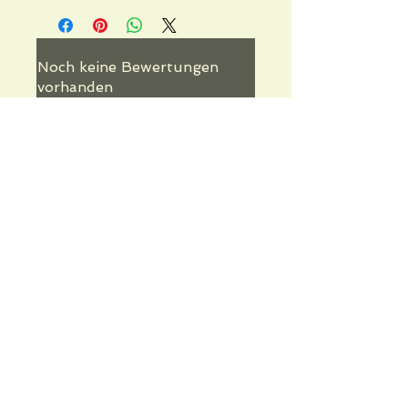
Noch keine Bewertungen
vorhanden
Jetzt die erste Bewertung abgeben.
Bewertung abgeben
Informations pratiques
Qui sommes-nous
Conditions Générales de Ventes
Frais de port & livraison
Mentions légales
Conditions d'utilisation du site
Gratuit. Retrait sur place.
Paiement en ligne ou lors du retrait