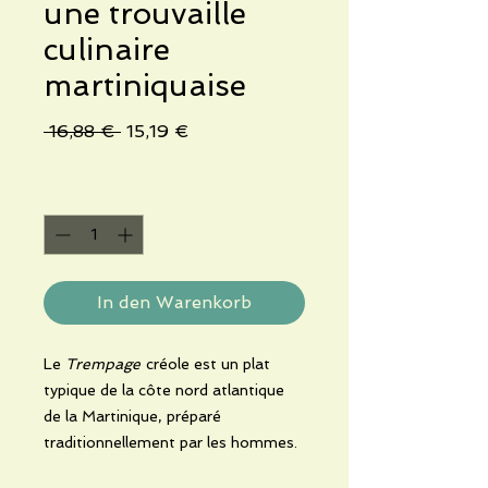
une trouvaille
culinaire
martiniquaise
Standardpreis
Sale-
 16,88 € 
15,19 €
Preis
Anzahl
*
In den Warenkorb
Le
Trempage
créole est un plat
typique de la côte nord atlantique
de la Martinique, préparé
traditionnellement par les hommes.