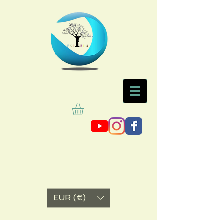
EUR (€)