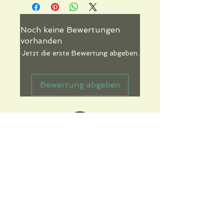
Noch keine Bewertungen
vorhanden
Jetzt die erste Bewertung abgeben.
Bewertung abgeben
Informations pratiques
Qui sommes-nous
Conditions Générales de Ventes
Frais de port & livraison
Mentions légales
Conditions d'utilisation du site
Gratuit. Retrait sur place.
Paiement en ligne ou lors du retrait