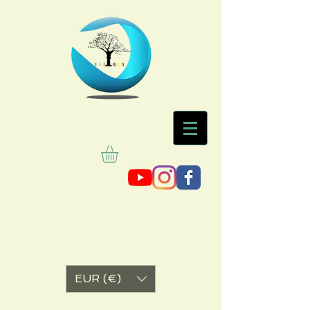
EUR (€)