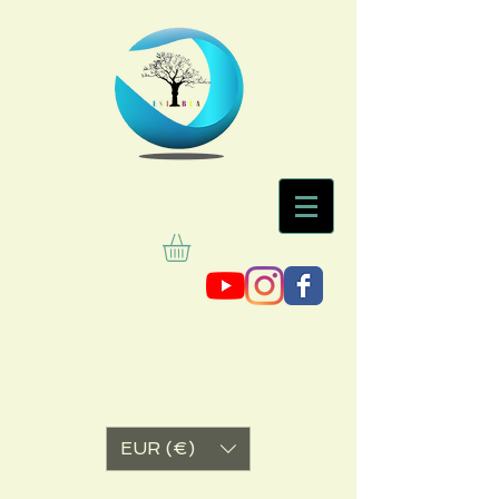
EUR (€)