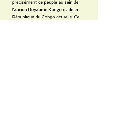
précisément ce peuple au sein de
l'ancien Royaume Kongo et de la
République du Congo actuelle. Ce
travail de mémoire vise à offrir une
meilleure compréhension de
l'identité sûndi face aux mutations
du monde moderne. Il célèbre la
parole comme un instrument vital
capable de refléter l'intelligence et la
force d'une civilisation
profondément ancrée dans son
territoire.
Noch keine Bewertungen
vorhanden
Jetzt die erste Bewertung abgeben.