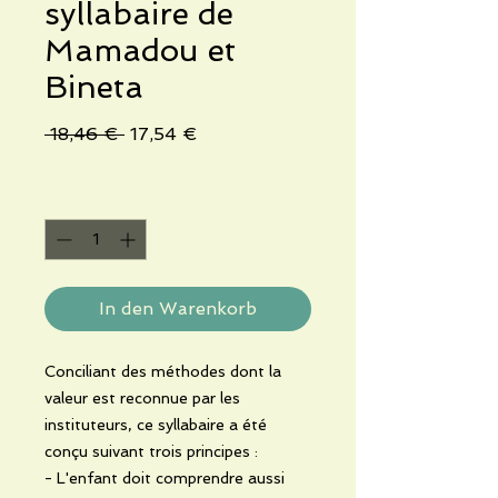
syllabaire de
Mamadou et
Bineta
Standardpreis
Sale-
 18,46 € 
17,54 €
Preis
Anzahl
*
In den Warenkorb
Conciliant des méthodes dont la
valeur est reconnue par les
instituteurs, ce syllabaire a été
conçu suivant trois principes :
- L'enfant doit comprendre aussi