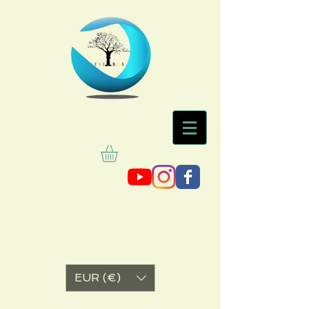
EUR (€)