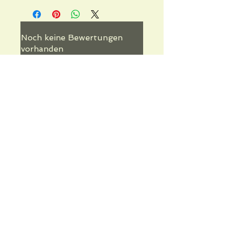
Noch keine Bewertungen
vorhanden
Jetzt die erste Bewertung abgeben.
Bewertung abgeben
Informations pratiques
Qui sommes-nous
Conditions Générales de Ventes
Frais de port & livraison
Mentions légales
Conditions d'utilisation du site
Gratuit. Retrait sur place.
Paiement en ligne ou lors du retrait