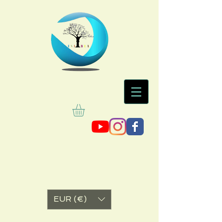
EUR (€)