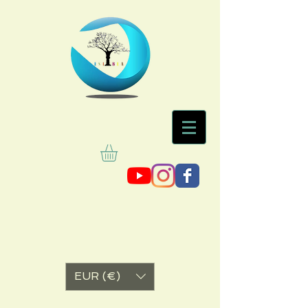
EUR (€)