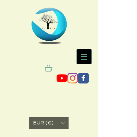
EUR (€)