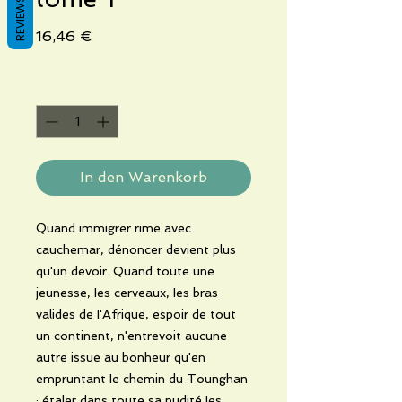
REVIEWS
Preis
16,46 €
Anzahl
*
In den Warenkorb
Quand immigrer rime avec
cauchemar, dénoncer devient plus
qu'un devoir. Quand toute une
jeunesse, Ies cerveaux, Ies bras
valides de I'Afrique, espoir de tout
un continent, n'entrevoit aucune
autre issue au bonheur qu'en
empruntant Ie chemin du Tounghan
; étaler dans toute sa nudité Ies