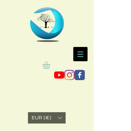
EUR (€)