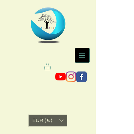
EUR (€)