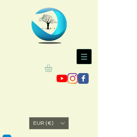
EUR (€)