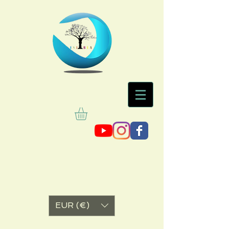
EUR (€)