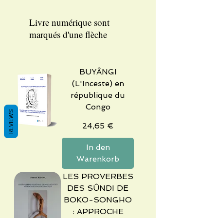
Livre numérique sont
marqués d'une flèche
BUYÂNGI
(L'Inceste) en
république du
Congo
REVIEWS
Preis
24,65 €
In den
Warenkorb
LES PROVERBES
DES SÛNDI DE
BOKO-SONGHO
: APPROCHE