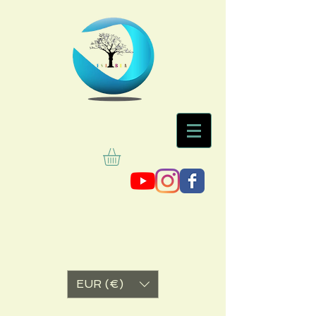
EUR (€)